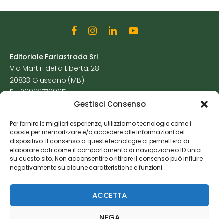
Editoriale Farlastrada Srl
Via Martiri della Libertà, 28
20833 Giussano (MB)
P.I. 06982770965
Gestisci Consenso
Privacy Policy
Per fornire le migliori esperienze, utilizziamo tecnologie come i
Cookie Policy
cookie per memorizzare e/o accedere alle informazioni del
Risorse Aggiuntive
dispositivo. Il consenso a queste tecnologie ci permetterà di
elaborare dati come il comportamento di navigazione o ID unici
su questo sito. Non acconsentire o ritirare il consenso può influire
negativamente su alcune caratteristiche e funzioni.
ACCETTA
NEGA