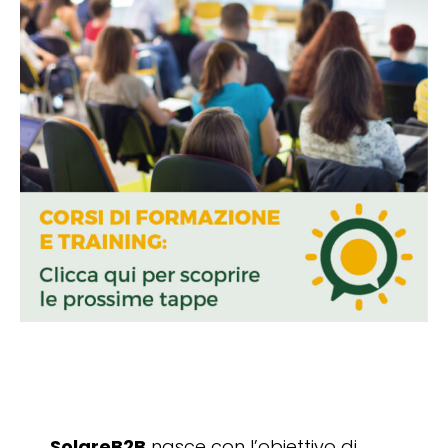
SolareB2B
nasce con l’obiettivo di