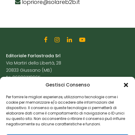
lopriore@solareb2b.it
Editoriale Farlastrada Srl
Via Martiri della Libertà, 28
20833 Giussano (MB)
P.I. 06982770965
Gestisci Consenso
Privacy Policy
Per fornire le migliori esperienze, utilizziamo tecnologie come i
Cookie Policy
cookie per memorizzare e/o accedere alle informazioni del
Risorse Aggiuntive
dispositivo. Il consenso a queste tecnologie ci permetterà di
elaborare dati come il comportamento di navigazione o ID unici
su questo sito. Non acconsentire o ritirare il consenso può influire
negativamente su alcune caratteristiche e funzioni.