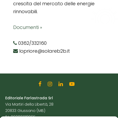
crescita del mercato delle energie
rinnovabili.
Documenti »
0362/332160
lopriore@solareb2b.it
Editoriale Farlastrada Srl
Via Martiri della Libertà, 28
20833 Giussano (MB)
P.I. 06982770965