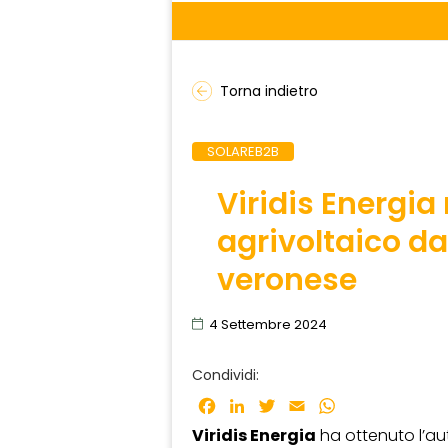
Torna indietro
SOLAREB2B
Viridis Energia
agrivoltaico d
veronese
4 Settembre 2024
Condividi:
Facebook
LinkedIn
Twitter
Email
WhatsApp
Viridis Energia
ha ottenuto l’au