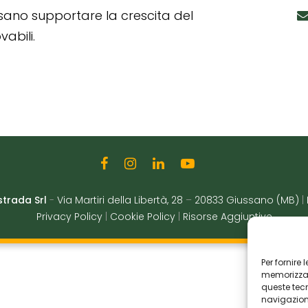
ssano supportare la crescita del
abili.
strada Srl
-
Via Martiri della Libertà, 28
–
20833 Giussano (MB)
|
Privacy Policy
|
Cookie Policy
|
Risorse Aggiuntive
Per fornire
memorizzare
queste tec
navigazione