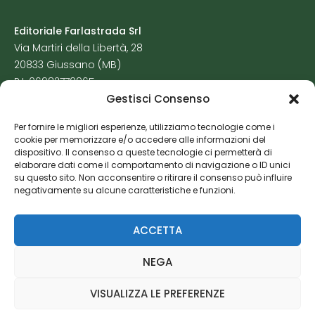
Editoriale Farlastrada Srl
Via Martiri della Libertà, 28
20833 Giussano (MB)
P.I. 06982770965
Gestisci Consenso
Privacy Policy
Per fornire le migliori esperienze, utilizziamo tecnologie come i
Cookie Policy
cookie per memorizzare e/o accedere alle informazioni del
Risorse Aggiuntive
dispositivo. Il consenso a queste tecnologie ci permetterà di
elaborare dati come il comportamento di navigazione o ID unici
su questo sito. Non acconsentire o ritirare il consenso può influire
negativamente su alcune caratteristiche e funzioni.
ACCETTA
NEGA
VISUALIZZA LE PREFERENZE