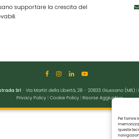
ssano supportare la crescita del
abili.
strada Srl
-
Via Martiri della Libertà, 28
–
20833 Giussano (MB)
|
Privacy Policy
|
Cookie Policy
|
Risorse Aggiuntive
Per fornire
memorizzare
queste tec
navigazione