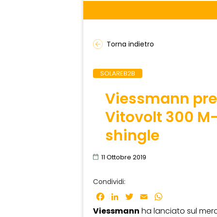
Torna indietro
SOLAREB2B
Viessmann pres
Vitovolt 300 M
shingle
11 Ottobre 2019
Condividi:
Facebook
LinkedIn
Twitter
Email
WhatsApp
Viessmann
ha lanciato sul merc