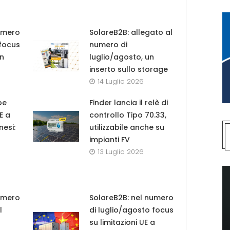
umero
SolareB2B: allegato al
 focus
numero di
in
luglio/agosto, un
inserto sullo storage
14 Luglio 2026
pe
Finder lancia il relè di
UE a
controllo Tipo 70.33,
nesi:
utilizzabile anche su
impianti FV
13 Luglio 2026
umero
SolareB2B: nel numero
l
di luglio/agosto focus
su limitazioni UE a