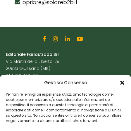
lopriore@solareb2b.it
Editoriale Farlastrada Srl
Via Martiri della Libertà, 28
20833 Giussano (MB)
P.I. 06982770965
Gestisci Consenso
Privacy Policy
Per fornire le migliori esperienze, utilizziamo tecnologie come i
Cookie Policy
cookie per memorizzare e/o accedere alle informazioni del
Risorse Aggiuntive
dispositivo. Il consenso a queste tecnologie ci permetterà di
elaborare dati come il comportamento di navigazione o ID unici
su questo sito. Non acconsentire o ritirare il consenso può influire
negativamente su alcune caratteristiche e funzioni.