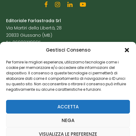
Editoriale Farlastrada Srl
Via Martiri della Libertà, 28
20833 Giussano (MB)
P.I. 06982770965
Gestisci Consenso
Privacy Policy
Per fornire le migliori esperienze, utilizziamo tecnologie come i
Cookie Policy
cookie per memorizzare e/o accedere alle informazioni del
Risorse Aggiuntive
dispositivo. Il consenso a queste tecnologie ci permetterà di
elaborare dati come il comportamento di navigazione o ID unici
su questo sito. Non acconsentire o ritirare il consenso può influire
negativamente su alcune caratteristiche e funzioni.
ACCETTA
NEGA
VISUALIZZA LE PREFERENZE