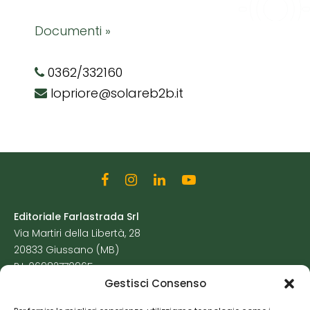
Documenti »
0362/332160
lopriore@solareb2b.it
Editoriale Farlastrada Srl
Via Martiri della Libertà, 28
20833 Giussano (MB)
P.I. 06982770965
Gestisci Consenso
Privacy Policy