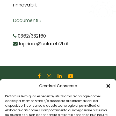
rinnovabili.
Documenti »
0362/332160
lopriore@solareb2b.it
Gestisci Consenso
Editoriale Farlastrada Srl
Via Martiri della Libertà, 28
Per fornire le migliori esperienze, utilizziamo tecnologie come i
cookie per memorizzare e/o accedere alle informazioni del
20833 Giussano (MB)
dispositivo. Il consenso a queste tecnologie ci permetterà di
P.I. 06982770965
elaborare dati come il comportamento di navigazione o ID unici
su questo sito. Non acconsentire o ritirare il consenso può influire