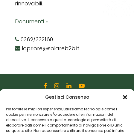
rinnovabili.
Documenti »
0362/332160
lopriore@solareb2b.it
Gestisci Consenso
Editoriale Farlastrada Srl
Via Martiri della Libertà, 28
Per fornire le migliori esperienze, utilizziamo tecnologie come i
cookie per memorizzare e/o accedere alle informazioni del
20833 Giussano (MB)
dispositivo. Il consenso a queste tecnologie ci permetterà di
P.I. 06982770965
elaborare dati come il comportamento di navigazione o ID unici
su questo sito. Non acconsentire o ritirare il consenso può influire