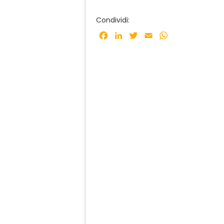
Condividi:
Facebook
LinkedIn
Twitter
Email
WhatsApp