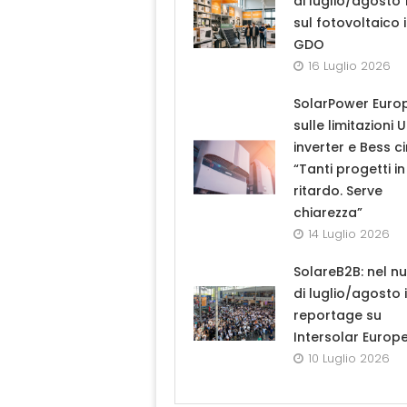
di luglio/agosto
sul fotovoltaico 
GDO
16 Luglio 2026
SolarPower Euro
sulle limitazioni 
inverter e Bess ci
“Tanti progetti in
ritardo. Serve
chiarezza”
14 Luglio 2026
SolareB2B: nel n
di luglio/agosto i
reportage su
Intersolar Europ
10 Luglio 2026