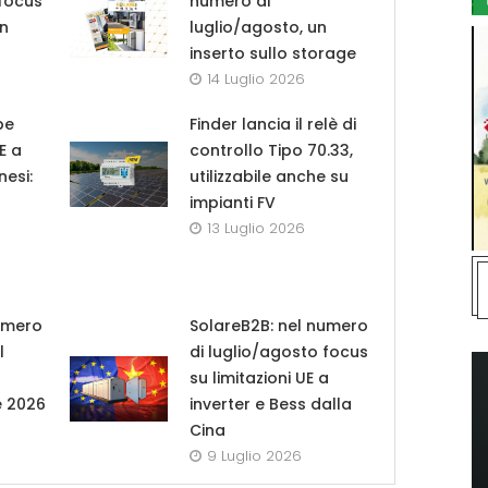
 focus
numero di
in
luglio/agosto, un
inserto sullo storage
14 Luglio 2026
pe
Finder lancia il relè di
UE a
controllo Tipo 70.33,
nesi:
utilizzabile anche su
impianti FV
13 Luglio 2026
umero
SolareB2B: nel numero
l
di luglio/agosto focus
su limitazioni UE a
e 2026
inverter e Bess dalla
Cina
9 Luglio 2026