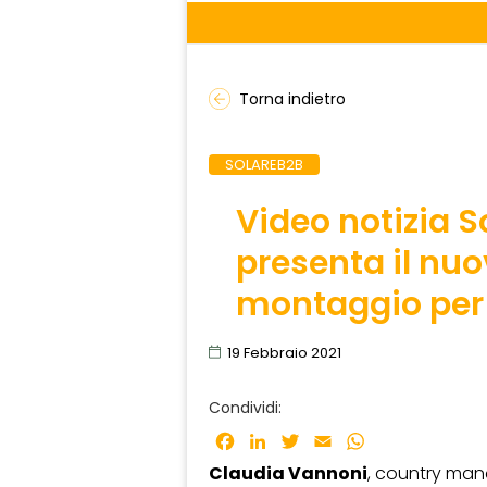
Torna indietro
SOLAREB2B
Video notizia 
presenta il nu
montaggio per 
19 Febbraio 2021
Condividi:
Facebook
LinkedIn
Twitter
Email
WhatsApp
Claudia Vannoni
, country mana