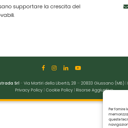
ssano supportare la crescita del
abili.
strada Srl
-
Via Martiri della Libertà, 28
–
20833 Giussano (MB)
|
Privacy Policy
|
Cookie Policy
|
Risorse Aggiuntive
Per fornire
memorizzare
queste tec
navigazione