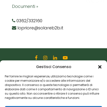
Documenti »
0362/332160
lopriore@solareb2b.it
Gestisci Consenso
Editoriale Farlastrada Srl
Via Martiri della Libertà, 28
Per fornire le migliori esperienze, utilizziamo tecnologie come i
cookie per memorizzare e/o accedere alle informazioni del
20833 Giussano (MB)
dispositivo. Il consenso a queste tecnologie ci permetterà di
P.I. 06982770965
elaborare dati come il comportamento di navigazione o ID unici
su questo sito. Non acconsentire o ritirare il consenso può influire
negativamente su alcune caratteristiche e funzioni.
Privacy Policy
Cookie Policy