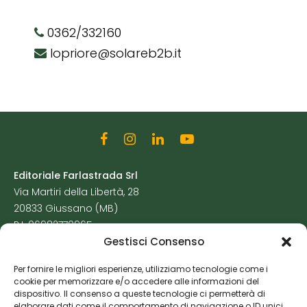
0362/332160
lopriore@solareb2b.it
Editoriale Farlastrada Srl
Via Martiri della Libertà, 28
20833 Giussano (MB)
P.I. 06982770965
Gestisci Consenso
Privacy Policy
Per fornire le migliori esperienze, utilizziamo tecnologie come i
Cookie Policy
cookie per memorizzare e/o accedere alle informazioni del
Risorse Aggiuntive
dispositivo. Il consenso a queste tecnologie ci permetterà di
elaborare dati come il comportamento di navigazione o ID unici