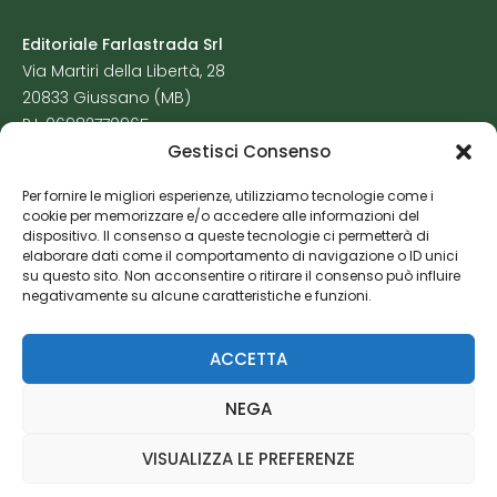
Editoriale Farlastrada Srl
Via Martiri della Libertà, 28
20833 Giussano (MB)
P.I. 06982770965
Gestisci Consenso
Privacy Policy
Per fornire le migliori esperienze, utilizziamo tecnologie come i
Cookie Policy
cookie per memorizzare e/o accedere alle informazioni del
Risorse Aggiuntive
dispositivo. Il consenso a queste tecnologie ci permetterà di
elaborare dati come il comportamento di navigazione o ID unici
su questo sito. Non acconsentire o ritirare il consenso può influire
negativamente su alcune caratteristiche e funzioni.
ACCETTA
NEGA
VISUALIZZA LE PREFERENZE