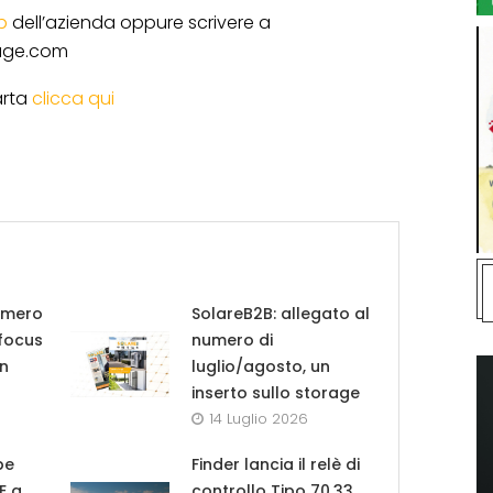
b
dell’azienda oppure scrivere a
rage.com
arta
clicca qui
umero
SolareB2B: allegato al
 focus
numero di
in
luglio/agosto, un
inserto sullo storage
14 Luglio 2026
pe
Finder lancia il relè di
UE a
controllo Tipo 70.33,