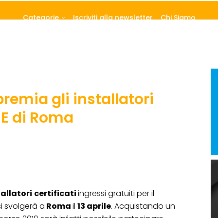
Categorie
Iscriviti alla newsletter
Chi Siamo
remia gli installatori
 E di Roma
tallatori
certificati
ingressi gratuiti per il
i svolgerà a
Roma
il
13 aprile
. Acquistando un