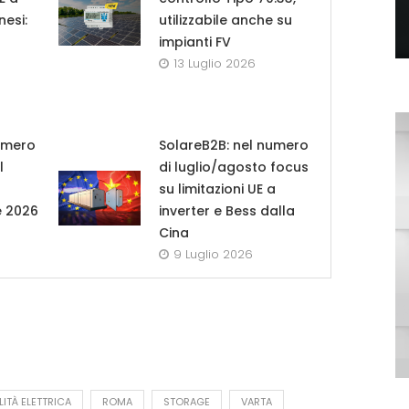
nesi:
utilizzabile anche su
impianti FV
13 Luglio 2026
umero
SolareB2B: nel numero
l
di luglio/agosto focus
su limitazioni UE a
e 2026
inverter e Bess dalla
Cina
9 Luglio 2026
LITÀ ELETTRICA
ROMA
STORAGE
VARTA