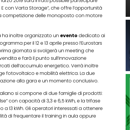
arzo 2019 sarà infatti possibile partecipare
 E con Varta Storage”, che offre l’opportunità
lla competizione delle monoposto con motore
a ha inoltre organizzato un
evento
dedicato ai
 programma per il 12 e 13 aprile presso l’Eurostars
prima giornata si svolgerà un meeting che
 vendita e farà il punto sull’innovazione
cati dell’accumulo energetico. Verrà inoltre
e fotovoltaico e mobilità elettrica. La due
ipazione alla gara e un momento conclusivo.
italiano si compone di due famiglie di prodotti:
e” con capacità di 3,3 e 6,5 kWh, e la trifase
 a 13 kWh. Gli operatori interessati a ottenere
lità di frequentare il training in aula oppure