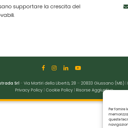
ssano supportare la crescita del
abili.
strada Srl
-
Via Martiri della Libertà, 28
–
20833 Giussano (MB)
|
Privacy Policy
|
Cookie Policy
|
Risorse Aggiuntive
Per fornire
memorizzare
queste tec
navigazione