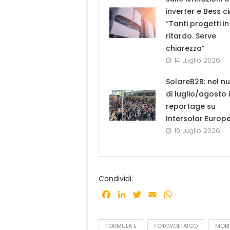
inverter e Bess ci
“Tanti progetti in
ritardo. Serve
chiarezza”
14 Luglio 2026
SolareB2B: nel n
di luglio/agosto i
reportage su
Intersolar Europ
10 Luglio 2026
Condividi:
Facebook
LinkedIn
Twitter
Email
WhatsApp
FORMULA E
FOTOVOLTAICO
MOBI