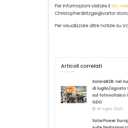
Per informazioni visitare il
sito we
Christopher.Britzger@varta-sto
Per visualizzare altre notizie su V
Articoli correlati
SolareB2B: nel n
di luglio/agosto
sul fotovoltaico 
GDO
16 Luglio 2026
SolarPower Euro
sulle limitazioni 