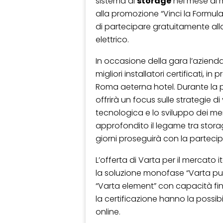
sistema di
storage
nel mese di m
alla promozione “Vinci la Formula
di partecipare gratuitamente a
elettrico.
In occasione della gara l’aziend
migliori installatori certificati, in
Roma aeterna hotel. Durante la 
offrirà un focus sulle strategie di
tecnologica e lo sviluppo dei mer
approfondito il legame tra storag
giorni proseguirà con la partec
L’offerta di Varta per il mercato 
la soluzione monofase “Varta puls
“Varta element” con capacità fino
la certificazione hanno la possibi
online.