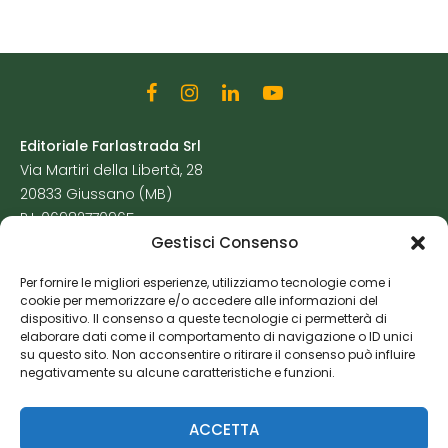
Editoriale Farlastrada Srl
Via Martiri della Libertà, 28
20833 Giussano (MB)
P.I. 06982770965
Gestisci Consenso
Privacy Policy
Per fornire le migliori esperienze, utilizziamo tecnologie come i
Cookie Policy
cookie per memorizzare e/o accedere alle informazioni del
Risorse Aggiuntive
dispositivo. Il consenso a queste tecnologie ci permetterà di
elaborare dati come il comportamento di navigazione o ID unici
su questo sito. Non acconsentire o ritirare il consenso può influire
negativamente su alcune caratteristiche e funzioni.
ACCETTA