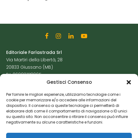
Editoriale Farlastrada Srl
Via Martiri della Libertà, 28
20833 Giussano (MB)
P.I. 06982770965
Gestisci Consenso
Privacy Policy
Per fornire le migliori esperienze, utilizziamo tecnologie come i
Cookie Policy
cookie per memorizzare e/o accedere alle informazioni del
Risorse Aggiuntive
dispositivo. Il consenso a queste tecnologie ci permetterà di
elaborare dati come il comportamento di navigazione o ID unici
su questo sito. Non acconsentire o ritirare il consenso può influire
negativamente su alcune caratteristiche e funzioni.