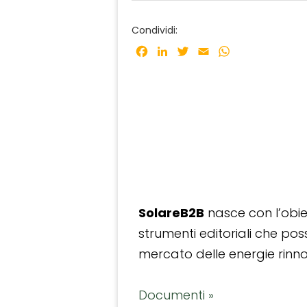
Condividi:
Facebook
LinkedIn
Twitter
Email
WhatsApp
SolareB2B
nasce con l’obiet
strumenti editoriali che po
mercato delle energie rinnov
Documenti »