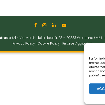
strada Srl
-
Via Martiri della Libertà, 28
–
20833 Giussano (MB)
|
Privacy Policy
|
Cookie Policy
|
Risorse Aggiuntive
Per fornire
memorizzare
queste tec
navigazione
può influir
ACC