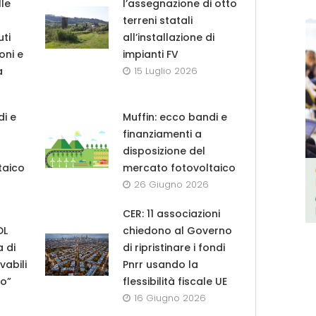
le
l’assegnazione di otto
terreni statali
uti
all’installazione di
oni e
impianti FV
a
15 Luglio 2026
di e
Muffin: ecco bandi e
finanziamenti a
disposizione del
taico
mercato fotovoltaico
26 Giugno 2026
CER: 11 associazioni
DL
chiedono al Governo
a di
di ripristinare i fondi
vabili
Pnrr usando la
lo”
flessibilità fiscale UE
16 Giugno 2026