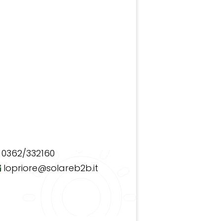
0362/332160
lopriore@solareb2b.it