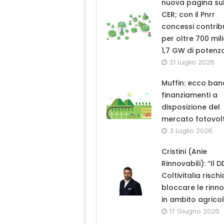
nuova pagina sul
CER; con il Pnrr
concessi contrib
per oltre 700 mili
1,7 GW di potenz
21 Luglio 2026
Muffin: ecco ban
finanziamenti a
disposizione del
mercato fotovol
3 Luglio 2026
Cristini (Anie
Rinnovabili): “Il D
Coltivitalia rischi
bloccare le rinno
in ambito agrico
17 Giugno 2026