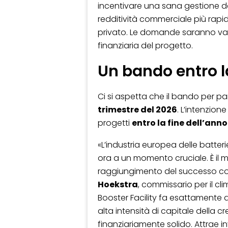
incentivare una sana gestione de
redditività commerciale più rapid
privato. Le domande saranno valu
finanziaria del progetto.
Un bando entro l
Ci si aspetta che il bando per part
trimestre del 2026
. L’intenzion
progetti
entro la fine dell’anno
«L’industria europea delle batter
ora a un momento cruciale. È il 
raggiungimento del successo 
Hoekstra
, commissario per il cli
Booster Facility fa esattamente qu
alta intensità di capitale della cr
finanziariamente solido. Attrae in