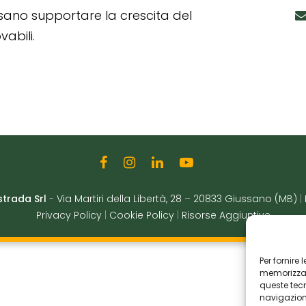
ssano supportare la crescita del
abili.
strada Srl
-
Via Martiri della Libertà, 28
–
20833 Giussano (MB)
|
Privacy Policy
|
Cookie Policy
|
Risorse Aggiuntive
Per fornire
memorizzare
queste tec
navigazione