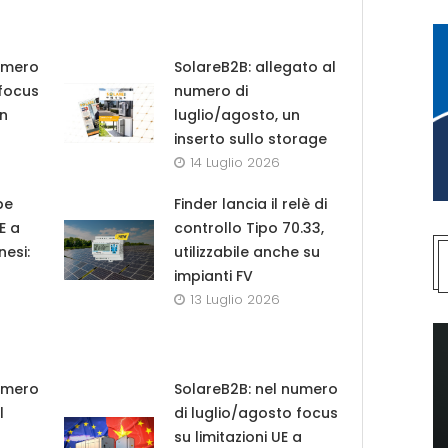
umero
SolareB2B: allegato al
 focus
numero di
in
luglio/agosto, un
inserto sullo storage
14 Luglio 2026
pe
Finder lancia il relè di
UE a
controllo Tipo 70.33,
nesi:
utilizzabile anche su
impianti FV
13 Luglio 2026
umero
SolareB2B: nel numero
l
di luglio/agosto focus
su limitazioni UE a