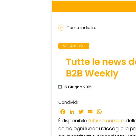
Torna indietro
SOLAREB2B
Tutte le news d
B2B Weekly
15 Giugno 2015
Condividi:
Facebook
LinkedIn
Twitter
Email
WhatsApp
È disponibile
l’ultimo numero
dell
come ogni lunedì raccoglie le pri