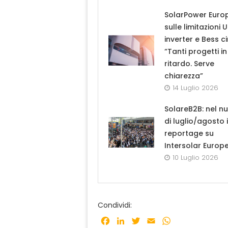
SolarPower Euro
sulle limitazioni 
inverter e Bess ci
“Tanti progetti in
ritardo. Serve
chiarezza”
14 Luglio 2026
SolareB2B: nel n
di luglio/agosto i
reportage su
Intersolar Europ
10 Luglio 2026
Condividi:
Facebook
LinkedIn
Twitter
Email
WhatsApp