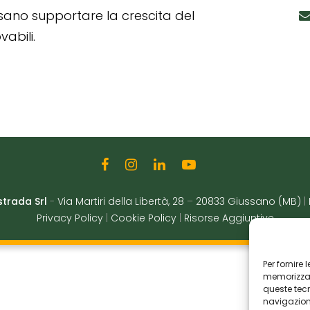
ssano supportare la crescita del
abili.
strada Srl
-
Via Martiri della Libertà, 28
–
20833 Giussano (MB)
|
Privacy Policy
|
Cookie Policy
|
Risorse Aggiuntive
Per fornire
memorizzare
queste tec
navigazione