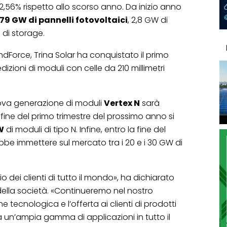
ll’82,56% rispetto allo scorso anno. Da inizio anno
79 GW di pannelli fotovoltaici
, 2,8 GW di
 di storage.
endForce, Trina Solar ha conquistato il primo
dizioni di moduli con celle da 210 millimetri
nuova generazione di moduli
Vertex N
sarà
 fine del primo trimestre del prossimo anno si
W
di moduli di tipo N. Infine, entro la fine del
be immettere sul mercato tra i 20 e i 30 GW di
io dei clienti di tutto il mondo», ha dichiarato
 della società. «Continueremo nel nostro
 tecnologica e l’offerta ai clienti di prodotti
 un’ampia gamma di applicazioni in tutto il