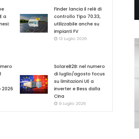
pe
Finder lancia il relè di
UE a
controllo Tipo 70.33,
nesi:
utilizzabile anche su
impianti FV
13 Luglio 2026
umero
SolareB2B: nel numero
l
di luglio/agosto focus
su limitazioni UE a
e 2026
inverter e Bess dalla
Cina
9 Luglio 2026