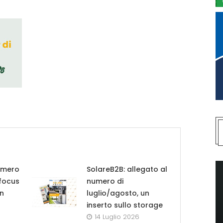
umero
SolareB2B: allegato al
 focus
numero di
in
luglio/agosto, un
inserto sullo storage
14 Luglio 2026