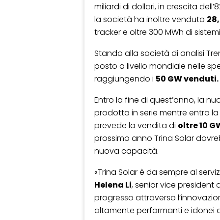
miliardi di dollari, in crescita de
la società ha inoltre venduto
28,
tracker e oltre 300 MWh di sistemi
Stando alla società di analisi Tr
posto a livello mondiale nelle spe
raggiungendo i
50 GW venduti.
Entro la fine di quest’anno, la 
prodotta in serie mentre entro la
prevede la vendita di
oltre 10 G
prossimo anno Trina Solar dovreb
nuova capacità.
«Trina Solar è da sempre al serviz
Helena Li
, senior vice president
progresso attraverso l’innovazione
altamente performanti e idonei a