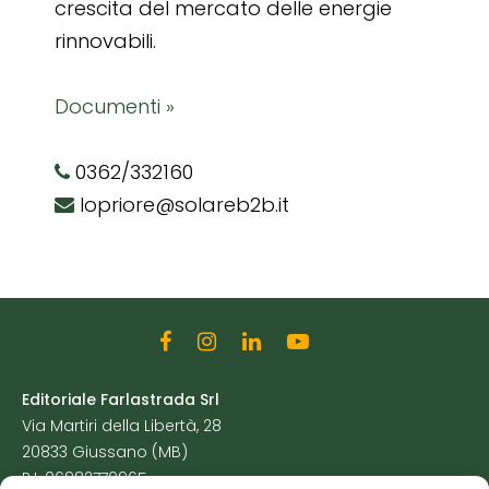
crescita del mercato delle energie
rinnovabili.
Documenti »
0362/332160
lopriore@solareb2b.it
Editoriale Farlastrada Srl
Via Martiri della Libertà, 28
20833 Giussano (MB)
P.I. 06982770965