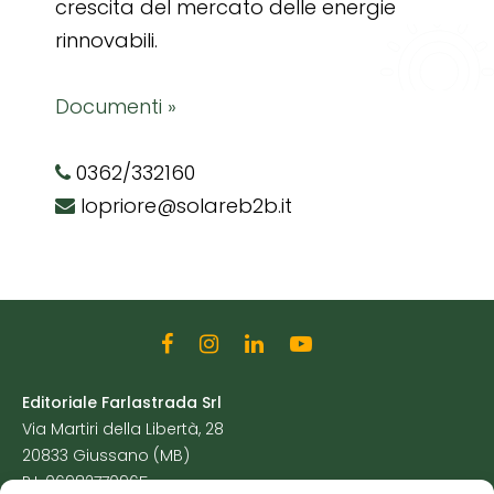
crescita del mercato delle energie
rinnovabili.
Documenti »
0362/332160
lopriore@solareb2b.it
Editoriale Farlastrada Srl
Via Martiri della Libertà, 28
20833 Giussano (MB)
P.I. 06982770965