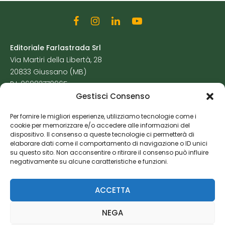
Editoriale Farlastrada Srl
Via Martiri della Libertà, 28
20833 Giussano (MB)
P.I. 06982770965
Gestisci Consenso
Privacy Policy
Per fornire le migliori esperienze, utilizziamo tecnologie come i
Cookie Policy
cookie per memorizzare e/o accedere alle informazioni del
Risorse Aggiuntive
dispositivo. Il consenso a queste tecnologie ci permetterà di
elaborare dati come il comportamento di navigazione o ID unici
su questo sito. Non acconsentire o ritirare il consenso può influire
negativamente su alcune caratteristiche e funzioni.
ACCETTA
NEGA