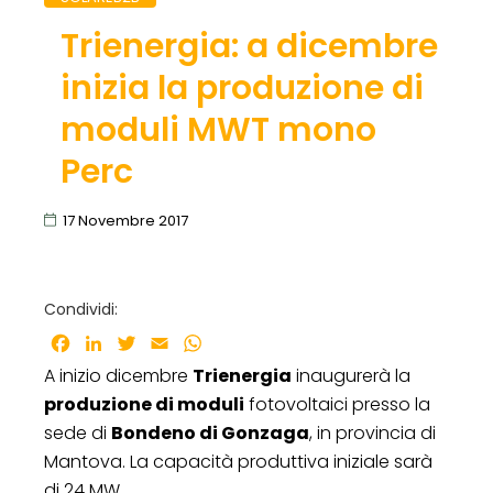
Trienergia: a dicembre
inizia la produzione di
moduli MWT mono
Perc
17 Novembre 2017
Condividi:
Facebook
LinkedIn
Twitter
Email
WhatsApp
A inizio dicembre
Trienergia
inaugurerà la
produzione di moduli
fotovoltaici presso la
sede di
Bondeno di Gonzaga
, in provincia di
Mantova. La capacità produttiva iniziale sarà
di 24 MW.