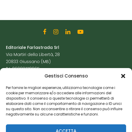
Editoriale Farlastrada Srl
Via Martiri della Libertà, 28
20833 Giussano (MB)
P.I. 06982770965
Gestisci Consenso
Privacy Policy
Per fornire le migliori esperienze, utilizziamo tecnologie come i
Cookie Policy
cookie per memorizzare e/o accedere alle informazioni del
Risorse Aggiuntive
dispositivo. Il consenso a queste tecnologie ci permetterà di
elaborare dati come il comportamento di navigazione o ID unici
su questo sito. Non acconsentire o ritirare il consenso può influire
negativamente su alcune caratteristiche e funzioni.
ACCETTA