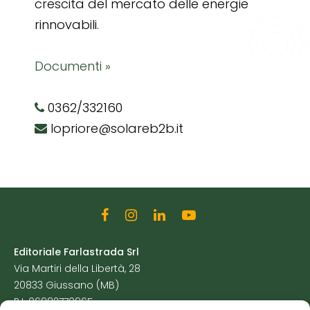
crescita del mercato delle energie
rinnovabili.
Documenti »
0362/332160
lopriore@solareb2b.it
Editoriale Farlastrada Srl
Via Martiri della Libertà, 28
20833 Giussano (MB)
P.I. 06982770965