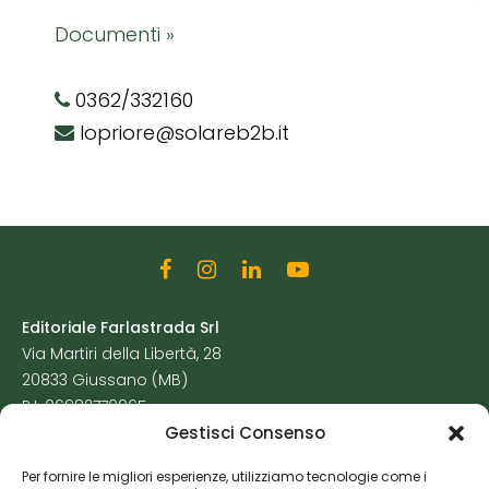
Documenti »
0362/332160
lopriore@solareb2b.it
Editoriale Farlastrada Srl
Via Martiri della Libertà, 28
20833 Giussano (MB)
P.I. 06982770965
Gestisci Consenso
Privacy Policy
Per fornire le migliori esperienze, utilizziamo tecnologie come i
Cookie Policy