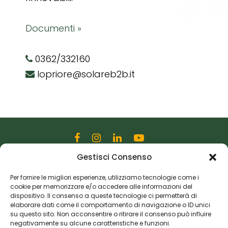
Documenti »
0362/332160
lopriore@solareb2b.it
Gestisci Consenso
Editoriale Farlastrada Srl
Via Martiri della Libertà, 28
Per fornire le migliori esperienze, utilizziamo tecnologie come i
cookie per memorizzare e/o accedere alle informazioni del
20833 Giussano (MB)
dispositivo. Il consenso a queste tecnologie ci permetterà di
P.I. 06982770965
elaborare dati come il comportamento di navigazione o ID unici
su questo sito. Non acconsentire o ritirare il consenso può influire
negativamente su alcune caratteristiche e funzioni.
Privacy Policy