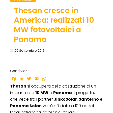
Thesan cresce in
America: realizzati 10
MW fotovoltaici a
Panama
20 Settembre 2016
Condividi:
Facebook
LinkedIn
Twitter
Email
WhatsApp
Thesan
si occuperà della costruzione di un
impianto da
10 MW
a
Panama
. Il progetto,
che vede tra i partner
JinkoSolar
,
Santerno
e
Panama Solar
, verrà affidato a 100 addetti
locali affiancati da tecnici italiani.