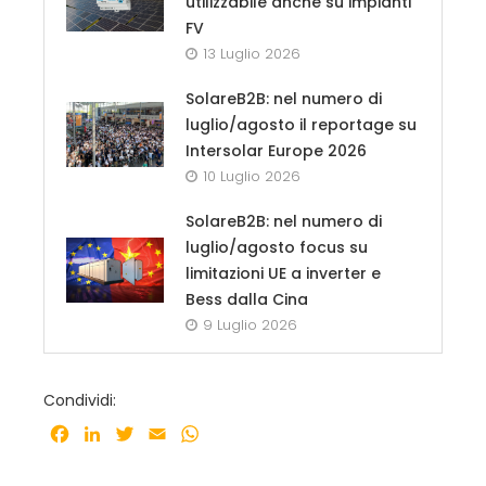
utilizzabile anche su impianti
FV
13 Luglio 2026
SolareB2B: nel numero di
luglio/agosto il reportage su
Intersolar Europe 2026
10 Luglio 2026
SolareB2B: nel numero di
luglio/agosto focus su
limitazioni UE a inverter e
Bess dalla Cina
9 Luglio 2026
Condividi:
Facebook
LinkedIn
Twitter
Email
WhatsApp