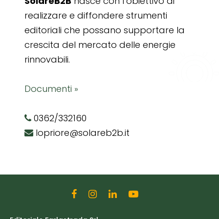
SolareB2B
nasce con l’obiettivo di
realizzare e diffondere strumenti
editoriali che possano supportare la
crescita del mercato delle energie
rinnovabili.
Documenti »
0362/332160
lopriore@solareb2b.it