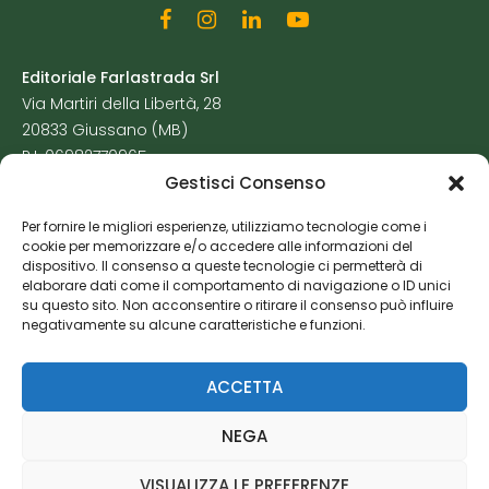
Editoriale Farlastrada Srl
Via Martiri della Libertà, 28
20833 Giussano (MB)
P.I. 06982770965
Gestisci Consenso
Privacy Policy
Per fornire le migliori esperienze, utilizziamo tecnologie come i
Cookie Policy
cookie per memorizzare e/o accedere alle informazioni del
Risorse Aggiuntive
dispositivo. Il consenso a queste tecnologie ci permetterà di
elaborare dati come il comportamento di navigazione o ID unici
su questo sito. Non acconsentire o ritirare il consenso può influire
negativamente su alcune caratteristiche e funzioni.
ACCETTA
NEGA
VISUALIZZA LE PREFERENZE