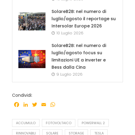
SolareB2B: nel numero di
luglio/agosto il reportage su
Intersolar Europe 2026
10 Luglio 2026
SolareB2B: nel numero di
luglio/agosto focus su
limitazioni UE a inverter e
Bess dalla Cina
9 Luglio 2026
Condividi:
Facebook
LinkedIn
Twitter
Email
WhatsApp
ACCUMULO
FOTOVOLTAICO
POWERWALL 2
RINNOVABILI
SOLARE
STORAGE
TESLA