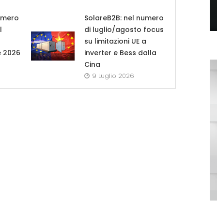
umero
SolareB2B: nel numero
l
di luglio/agosto focus
su limitazioni UE a
e 2026
inverter e Bess dalla
Cina
9 Luglio 2026