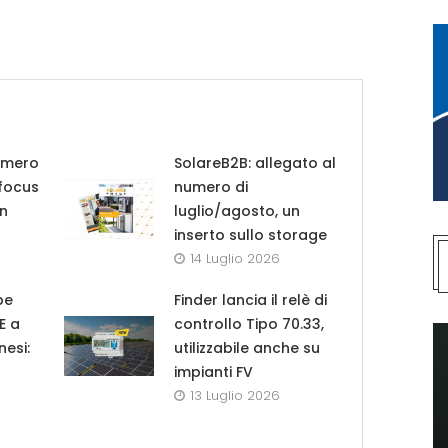
umero
SolareB2B: allegato al
 focus
numero di
in
luglio/agosto, un
inserto sullo storage
14 Luglio 2026
pe
Finder lancia il relè di
UE a
controllo Tipo 70.33,
nesi:
utilizzabile anche su
impianti FV
13 Luglio 2026