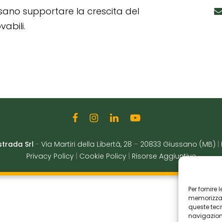
ssano supportare la crescita del
abili.
strada Srl
-
Via Martiri della Libertà, 28
–
20833 Giussano (MB)
|
Privacy Policy
|
Cookie Policy
|
Risorse Aggiuntive
Per fornire
memorizzare
queste tec
navigazione