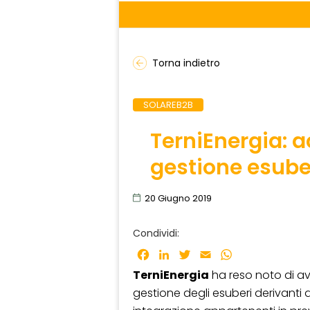
Torna indietro
SOLAREB2B
TerniEnergia: 
gestione esuber
20 Giugno 2019
Condividi:
Facebook
LinkedIn
Twitter
Email
WhatsApp
TerniEnergia
ha reso noto di ave
gestione degli esuberi derivanti 