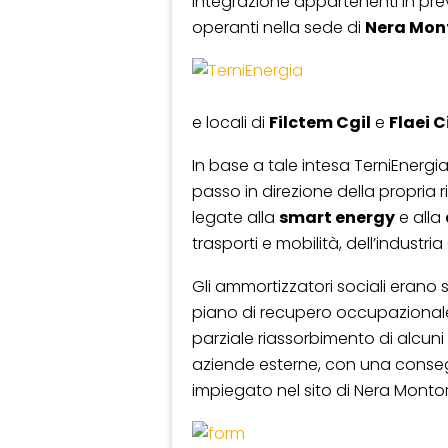
integrazione appartenenti in prev
operanti nella sede di
Nera Mon
e locali di
Filctem Cgil
e
Flaei C
In base a tale intesa TerniEnergi
passo in direzione della propria r
legate alla
smart energy
e alla
trasporti e mobilità, dell’industr
Gli ammortizzatori sociali erano s
piano di recupero occupazionale
parziale riassorbimento di alcuni l
aziende esterne, con una conseg
impiegato nel sito di Nera Montor