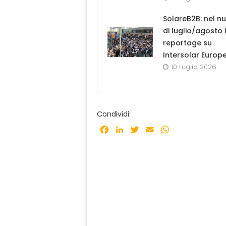
SolareB2B: nel n
di luglio/agosto i
reportage su
Intersolar Europ
10 Luglio 2026
Condividi:
Facebook
LinkedIn
Twitter
Email
WhatsApp