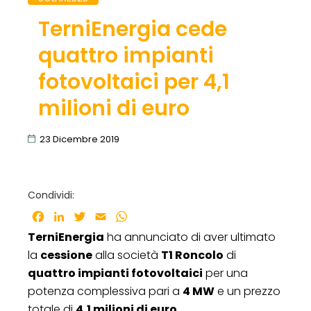
TerniEnergia cede
quattro impianti
fotovoltaici per 4,1
milioni di euro
23 Dicembre 2019
Condividi:
Facebook
LinkedIn
Twitter
Email
WhatsApp
TerniEnergia
ha annunciato di aver ultimato
la
cessione
alla società
T1 Roncolo
di
quattro impianti fotovoltaici
per una
potenza complessiva pari a
4 MW
e un prezzo
totale di
4,1 milioni di euro
.