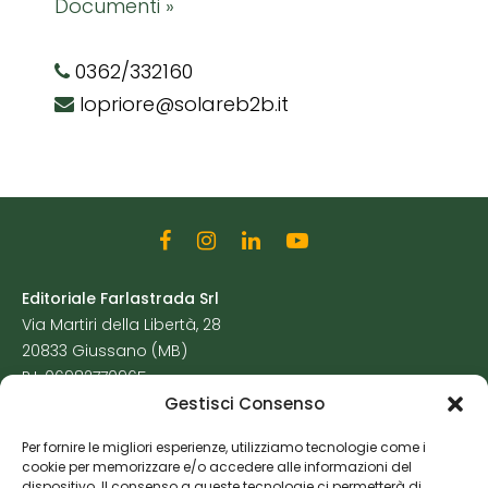
Documenti »
0362/332160
lopriore@solareb2b.it
Editoriale Farlastrada Srl
Via Martiri della Libertà, 28
20833 Giussano (MB)
P.I. 06982770965
Gestisci Consenso
Privacy Policy
Per fornire le migliori esperienze, utilizziamo tecnologie come i
Cookie Policy
cookie per memorizzare e/o accedere alle informazioni del
Risorse Aggiuntive
dispositivo. Il consenso a queste tecnologie ci permetterà di