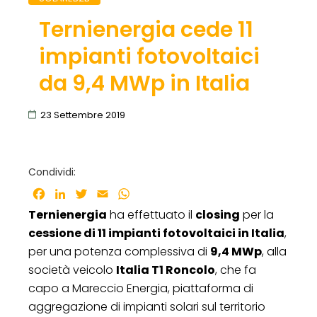
Ternienergia cede 11
impianti fotovoltaici
da 9,4 MWp in Italia
23 Settembre 2019
Condividi:
Facebook
LinkedIn
Twitter
Email
WhatsApp
Ternienergia
ha effettuato il
closing
per la
cessione di 11 impianti fotovoltaici in Italia
,
per una potenza complessiva di
9,4 MWp
, alla
società veicolo
Italia T1 Roncolo
, che fa
capo a Mareccio Energia, piattaforma di
aggregazione di impianti solari sul territorio