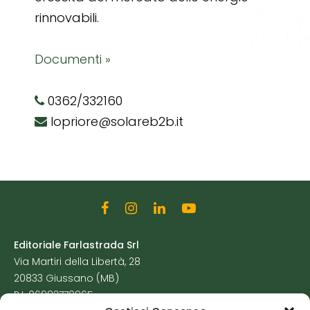
rinnovabili.
Documenti »
0362/332160
lopriore@solareb2b.it
Editoriale Farlastrada Srl
Via Martiri della Libertà, 28
20833 Giussano (MB)
P.I. 06982770965