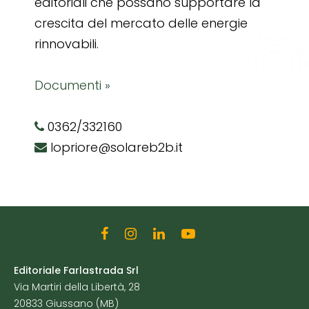
editoriali che possano supportare la
crescita del mercato delle energie
rinnovabili.
Documenti »
0362/332160
lopriore@solareb2b.it
Editoriale Farlastrada Srl
Via Martiri della Libertà, 28
20833 Giussano (MB)