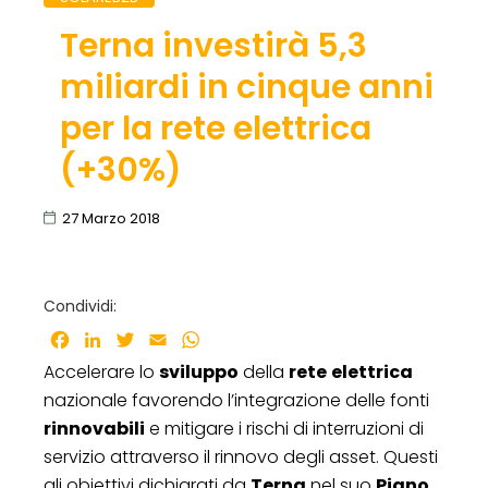
Terna investirà 5,3
miliardi in cinque anni
per la rete elettrica
(+30%)
27 Marzo 2018
Condividi:
Facebook
LinkedIn
Twitter
Email
WhatsApp
Accelerare lo
sviluppo
della
rete
elettrica
nazionale favorendo l’integrazione delle fonti
rinnovabili
e mitigare i rischi di interruzioni di
servizio attraverso il rinnovo degli asset. Questi
gli obiettivi dichiarati da
Terna
nel suo
Piano