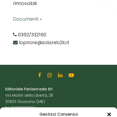
rinnovabili.
Documenti »
0362/332160
lopriore@solareb2b.it
Editoriale Farlastrada Srl
Via Martiri della Libertà, 28
20833 Giussano (MB)
P.I. 06982770965
Gestisci Consenso