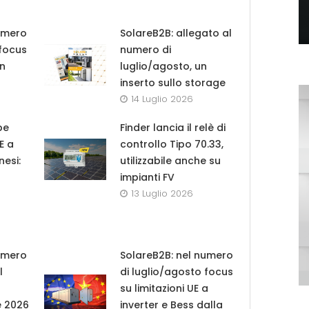
umero
SolareB2B: allegato al
 focus
numero di
in
luglio/agosto, un
inserto sullo storage
14 Luglio 2026
pe
Finder lancia il relè di
UE a
controllo Tipo 70.33,
nesi:
utilizzabile anche su
impianti FV
13 Luglio 2026
umero
SolareB2B: nel numero
l
di luglio/agosto focus
su limitazioni UE a
e 2026
inverter e Bess dalla