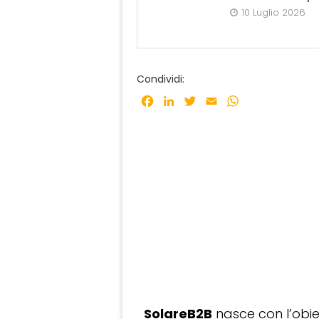
10 Luglio 2026
Condividi:
Facebook
LinkedIn
Twitter
Email
WhatsApp
SolareB2B
nasce con l’obiet