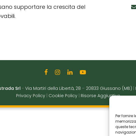
ssano supportare la crescita del
abili.
strada Srl
-
Via Martiri della Libertà, 28
–
20833 Giussano (MB)
|
Privacy Policy
|
Cookie Policy
|
Risorse Aggiuntive
Per fornire
memorizzare
queste tec
navigazione