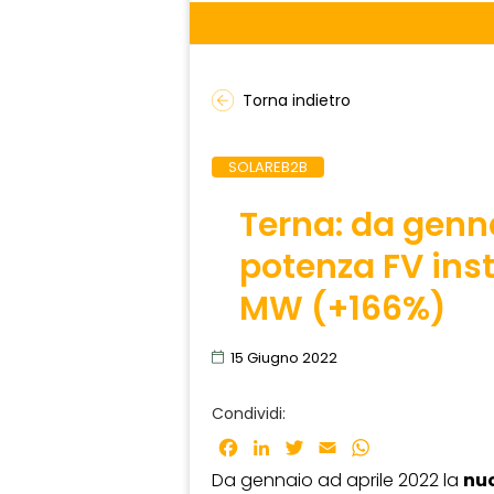
Torna indietro
SOLAREB2B
Terna: da genn
potenza FV insta
MW (+166%)
15 Giugno 2022
Condividi:
Facebook
LinkedIn
Twitter
Email
WhatsApp
Da gennaio ad aprile 2022 la
nuo