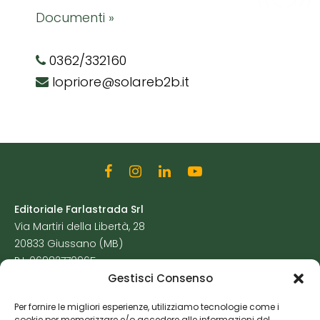
Documenti »
0362/332160
lopriore@solareb2b.it
Editoriale Farlastrada Srl
Via Martiri della Libertà, 28
20833 Giussano (MB)
P.I. 06982770965
Gestisci Consenso
Privacy Policy
Per fornire le migliori esperienze, utilizziamo tecnologie come i
Cookie Policy
cookie per memorizzare e/o accedere alle informazioni del