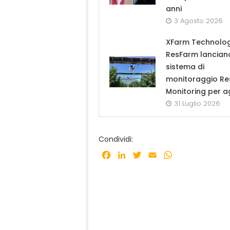
anni
3 Agosto 2026
XFarm Technolog
ResFarm lanciano
sistema di
monitoraggio R
Monitoring per a
31 Luglio 2026
Condividi:
Facebook
LinkedIn
Twitter
Email
WhatsApp