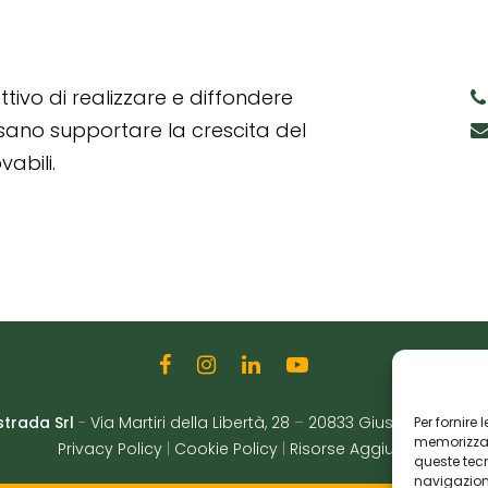
tivo di realizzare e diffondere
ssano supportare la crescita del
abili.
strada Srl
-
Via Martiri della Libertà, 28
–
20833 Giussano (MB)
|
Per fornire
memorizzare
Privacy Policy
|
Cookie Policy
|
Risorse Aggiuntive
queste tec
navigazione