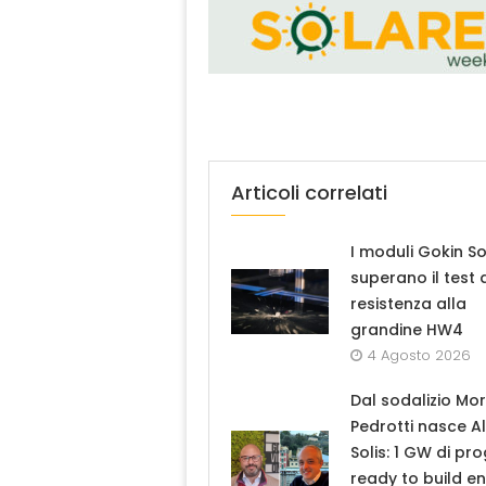
Articoli correlati
I moduli Gokin So
superano il test 
resistenza alla
grandine HW4
4 Agosto 2026
Dal sodalizio Mo
Pedrotti nasce A
Solis: 1 GW di pro
ready to build en