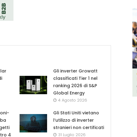
lar
Gli inverter Growatt
di
classificati Tier 1 nel
ranking 2026 di S&P
Global Energy
4 Agosto 2026
roni-
Gli Stati Uniti vietano
lba
l’utilizzo di inverter
getti
stranieri non certificati
tro 4
31 Luglio 2026