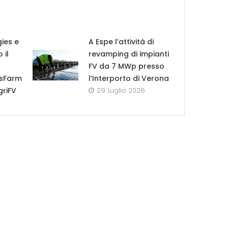
ies e
A Espe l’attività di
 il
revamping di impianti
FV da 7 MWp presso
esFarm
l’Interporto di Verona
griFV
29 Luglio 2026