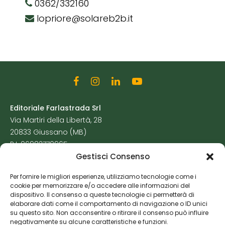
0362/332160
lopriore@solareb2b.it
Editoriale Farlastrada Srl
Via Martiri della Libertà, 28
20833 Giussano (MB)
P.I. 06982770965
Gestisci Consenso
Privacy Policy
Per fornire le migliori esperienze, utilizziamo tecnologie come i
Cookie Policy
cookie per memorizzare e/o accedere alle informazioni del
Risorse Aggiuntive
dispositivo. Il consenso a queste tecnologie ci permetterà di
elaborare dati come il comportamento di navigazione o ID unici
su questo sito. Non acconsentire o ritirare il consenso può influire
negativamente su alcune caratteristiche e funzioni.