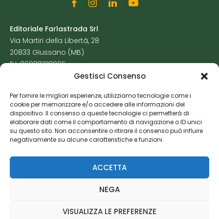
Editoriale Farlastrada Srl
Via Martiri della Libertà, 28
20833 Giussano (MB)
P.I. 06982770965
Gestisci Consenso
Privacy Policy
Per fornire le migliori esperienze, utilizziamo tecnologie come i
Cookie Policy
cookie per memorizzare e/o accedere alle informazioni del
Risorse Aggiuntive
dispositivo. Il consenso a queste tecnologie ci permetterà di
elaborare dati come il comportamento di navigazione o ID unici
su questo sito. Non acconsentire o ritirare il consenso può influire
negativamente su alcune caratteristiche e funzioni.
ACCETTA
NEGA
VISUALIZZA LE PREFERENZE