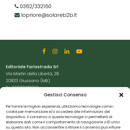
0362/332160
lopriore@solareb2b.it
Editoriale Farlastrada Srl
Via Martiri della Libertà, 28
20833 Giussano (MB)
P.I. 06982770965
Gestisci Consenso
Privacy Policy
Per fornire le migliori esperienze, utilizziamo tecnologie come i
Cookie Policy
cookie per memorizzare e/o accedere alle informazioni del
Risorse Aggiuntive
dispositivo. Il consenso a queste tecnologie ci permetterà di
elaborare dati come il comportamento di navigazione o ID unici
su questo sito. Non acconsentire o ritirare il consenso può influire