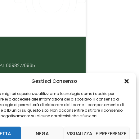
P.I. 06982770965
Gestisci Consenso
 le migliori esperienze, utilizziamo tecnologie come i cookie per
 e/o accedere alle informazioni del dispositivo. Il consenso a
nologie ci permetterà di elaborare dati come il comportamento di
 o ID unici su questo sito. Non acconsentire o ritirare il consenso
e negativamente su alcune caratteristiche e funzioni.
ETTA
NEGA
VISUALIZZA LE PREFERENZE