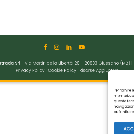
strada Srl
-
Via Martiri della Libertà, 28
–
20833 Giussano (MB)
|
Privacy Policy
|
Cookie Policy
|
Risorse Aggiuntive
Per fornire
memorizzare
queste tec
navigazione
può influir
ACC