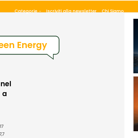
Categorie
Iscriviti alla newsletter
Chi Siamo
reen Energy
 nel
 a
17
,7