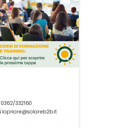
0362/332160
lopriore@solareb2b.it