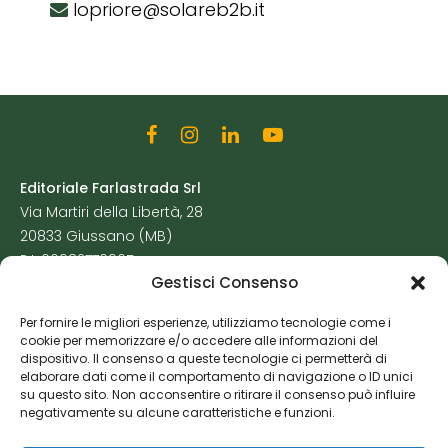
lopriore@solareb2b.it
Editoriale Farlastrada Srl
Via Martiri della Libertà, 28
20833 Giussano (MB)
P.I. 06982770965
Gestisci Consenso
Privacy Policy
Per fornire le migliori esperienze, utilizziamo tecnologie come i
Cookie Policy
cookie per memorizzare e/o accedere alle informazioni del
Risorse Aggiuntive
dispositivo. Il consenso a queste tecnologie ci permetterà di
elaborare dati come il comportamento di navigazione o ID unici
su questo sito. Non acconsentire o ritirare il consenso può influire
negativamente su alcune caratteristiche e funzioni.