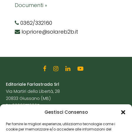
Documenti »
0362/332160
lopriore@solareb2b.it
Editoriale Farlastrada Srl
Via Martiri della Libertà, 28
20833 Giussano (MB)
P.I. 06982770965
Gestisci Consenso
Privacy Policy
Per fornire le migliori esperienze, utilizziamo tecnologie come i
Cookie Policy
cookie per memorizzare e/o accedere alle informazioni del