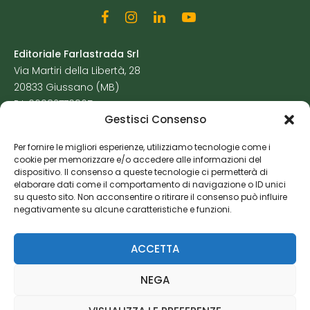
Editoriale Farlastrada Srl
Via Martiri della Libertà, 28
20833 Giussano (MB)
P.I. 06982770965
Gestisci Consenso
Privacy Policy
Per fornire le migliori esperienze, utilizziamo tecnologie come i
Cookie Policy
cookie per memorizzare e/o accedere alle informazioni del
Risorse Aggiuntive
dispositivo. Il consenso a queste tecnologie ci permetterà di
elaborare dati come il comportamento di navigazione o ID unici
su questo sito. Non acconsentire o ritirare il consenso può influire
negativamente su alcune caratteristiche e funzioni.
ACCETTA
NEGA