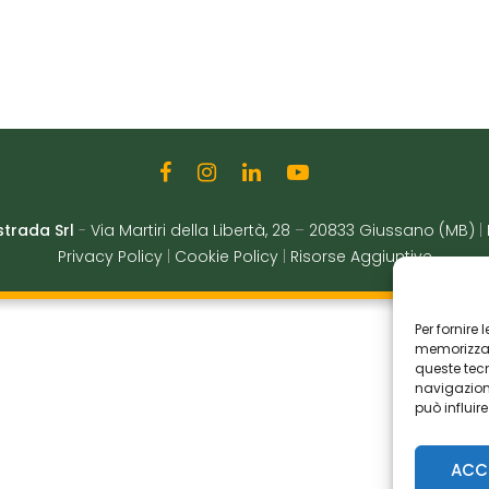
strada Srl
-
Via Martiri della Libertà, 28
–
20833 Giussano (MB)
|
Privacy Policy
|
Cookie Policy
|
Risorse Aggiuntive
Per fornire
memorizzare
queste tec
navigazione
può influir
ACC