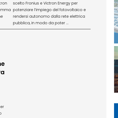
tron
scelto Fronius e Victron Energy per
 gamma
potenziare l’impiego del fotovoltaico e
he
rendersi autonomo dalla rete elettrica
pubblica, in modo da poter …
ne
va
per
o