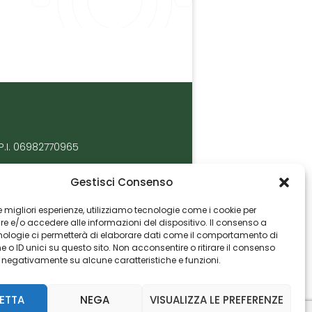
P.I. 06982770965
Gestisci Consenso
 le migliori esperienze, utilizziamo tecnologie come i cookie per
 e/o accedere alle informazioni del dispositivo. Il consenso a
nologie ci permetterà di elaborare dati come il comportamento di
 o ID unici su questo sito. Non acconsentire o ritirare il consenso
e negativamente su alcune caratteristiche e funzioni.
ETTA
NEGA
VISUALIZZA LE PREFERENZE