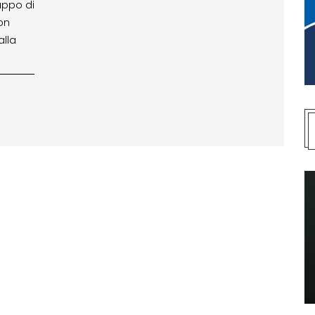
uppo di
on
alla