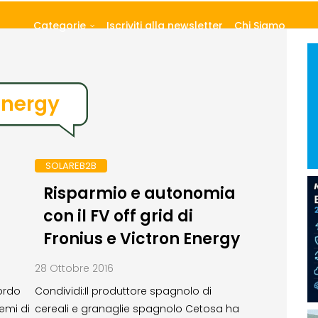
Categorie
Iscriviti alla newsletter
Chi Siamo
Energy
SOLAREB2B
Risparmio e autonomia
con il FV off grid di
Fronius e Victron Energy
28 Ottobre 2016
ordo
Condividi:Il produttore spagnolo di
temi di
cereali e granaglie spagnolo Cetosa ha