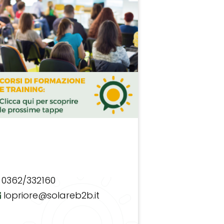
0362/332160
lopriore@solareb2b.it