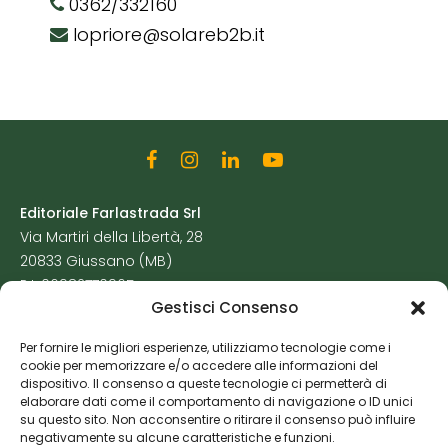
0362/332160
lopriore@solareb2b.it
Editoriale Farlastrada Srl
Via Martiri della Libertà, 28
20833 Giussano (MB)
P.I. 06982770965
Gestisci Consenso
Privacy Policy
Per fornire le migliori esperienze, utilizziamo tecnologie come i
Cookie Policy
cookie per memorizzare e/o accedere alle informazioni del
Risorse Aggiuntive
dispositivo. Il consenso a queste tecnologie ci permetterà di
elaborare dati come il comportamento di navigazione o ID unici
su questo sito. Non acconsentire o ritirare il consenso può influire
negativamente su alcune caratteristiche e funzioni.