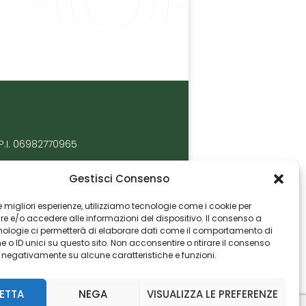
P.I. 06982770965
Gestisci Consenso
 le migliori esperienze, utilizziamo tecnologie come i cookie per
 e/o accedere alle informazioni del dispositivo. Il consenso a
nologie ci permetterà di elaborare dati come il comportamento di
 o ID unici su questo sito. Non acconsentire o ritirare il consenso
e negativamente su alcune caratteristiche e funzioni.
ETTA
NEGA
VISUALIZZA LE PREFERENZE