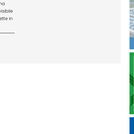
ema
isibile
tte in