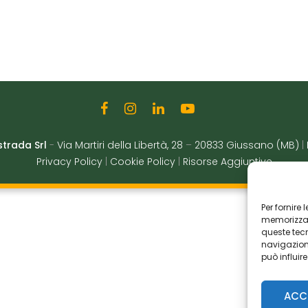
strada Srl
-
Via Martiri della Libertà, 28
–
20833 Giussano (MB)
|
Privacy Policy
|
Cookie Policy
|
Risorse Aggiuntive
Per fornire
memorizzare
queste tec
navigazione
può influir
ACC