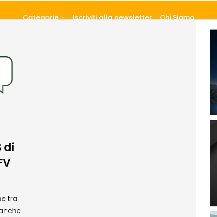
Categorie
Iscriviti alla newsletter
Chi Siamo
 di
FV
ne tra
 anche