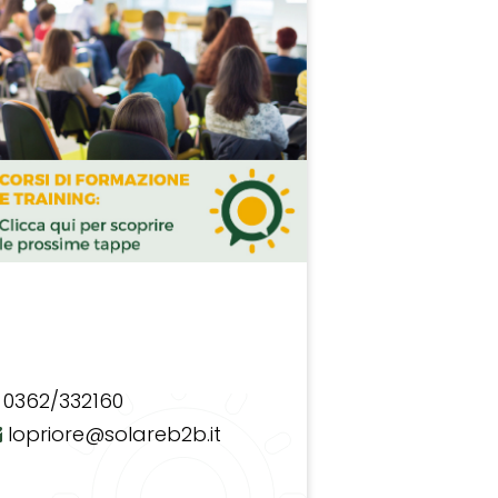
0362/332160
lopriore@solareb2b.it