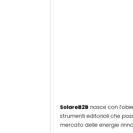
SolareB2B
nasce con l’obiet
strumenti editoriali che po
mercato delle energie rinnov